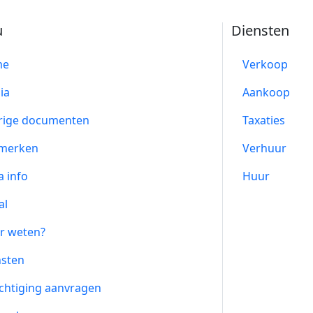
u
Diensten
me
Verkoop
ia
Aankoop
rige documenten
Taxaties
merken
Verhuur
a info
Huur
al
r weten?
nsten
chtiging aanvragen