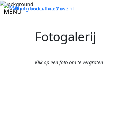
Breng bod uit via
Deel op social media
Move.nl
MENU
Fotogalerij
Klik op een foto om te vergroten