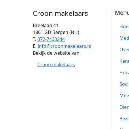
Croon makelaars
Men
Breelaan 41
Ho
1861 GD Bergen (NH)
Med
T.
072-7433244
E.
info@croonmakelaars.nl
Ove
Bekijk de website van:
Ken
Croon makelaars
Extr
Soci
Mee
Die
Bezi