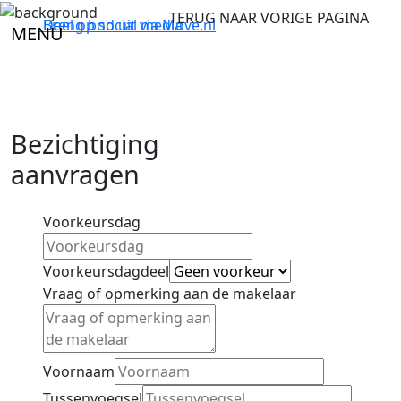
TERUG NAAR VORIGE PAGINA
Breng bod uit via
Deel op social media
Move.nl
MENU
Bezichtiging
aanvragen
Voorkeursdag
Voorkeursdagdeel
Vraag of opmerking aan de makelaar
Voornaam
Tussenvoegsel