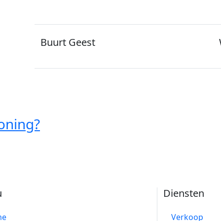
Buurt Geest
oning?
u
Diensten
me
Verkoop