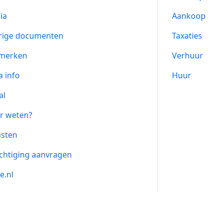
ia
Aankoop
rige documenten
Taxaties
merken
Verhuur
a info
Huur
al
r weten?
nsten
chtiging aanvragen
e.nl